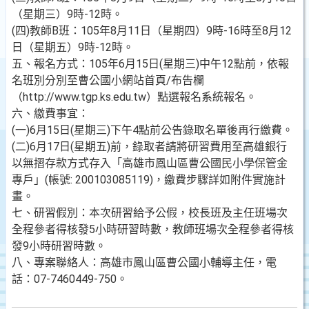
（星期三）9時-12時。
(四)教師B班：105年8月11日（星期四）9時-16時至8月12
日（星期五）9時-12時。
五、報名方式：105年6月15日(星期三)中午12點前，依報
名班別分別至曹公國小網站首頁/布告欄
（http://www.tgp.ks.edu.tw）點選報名系統報名。
六、繳費事宜：
(一)6月15日(星期三)下午4點前公告錄取名單後再行繳費。
(二)6月17日(星期五)前，錄取者請將研習費用至高雄銀行
以無摺存款方式存入「高雄市鳳山區曹公國民小學保管金
專戶」(帳號: 200103085119)，繳費步驟詳如附件實施計
畫。
七、研習假別：本次研習給予公假，校長班及主任班場次
全程參者得核發5小時研習時數，教師班場次全程參者得核
發9小時研習時數。
八、專案聯絡人：高雄市鳳山區曹公國小輔導主任，電
話：07-7460449-750。