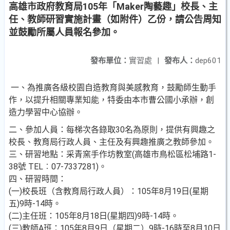
高雄市政府教育局105年「Maker陶藝趣」校長、主
任、教師研習實施計畫（如附件）乙份，請公告周知
並鼓勵所屬人員報名參加。
發布單位：
實習處
|
發布人：
dep601
一、為推廣各級校園自造教育與美感教育，鼓勵師生動手
作，以提升相關專業知能，特委由本市曹公國小承辦，創
造力學習中心協辦。
二、參加人員：每梯次各錄取30名為原則，提供有興趣之
校長、教育局行政人員、主任及有興趣推廣之教師參加。
三、研習地點：采青窯手作坊教室(高雄市鳥松區松埔路1-
38號 TEL︰07-7337281)。
四、研習時間：
(一)校長班（含教育局行政人員）：105年8月19日(星期
五)9時-14時。
(二)主任班：105年8月18日(星期四)9時-14時。
(三)教師A班：105年8月9日（星期二）9時-16時至8月10日