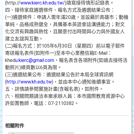
(http://
www.kierc.kh.edu.tw/
)填寫接待情形記錄表。
四、接待家庭遴選條件、報名方式及遴選結果公布：
(一)遴選條件：申請人需年滿20歲，並設籍於高雄市；動機
單純，品格成熟健全，具備基本英語會話溝通能力；對文
化交流有興趣與熱忱，且願意付出時間與心力與外國友人
建立友誼與互動。
(二)報名方式：於105年6月30日（星期四）前以電子郵件
寄送報名表件(如附件一)至本中心業務信箱E-Mail：
khed
u.kierc@gmail.com
，報名表含各項附件(如過去接待活
動照片)總頁數以6頁為限。
(三)遴選結果公布：遴選結果公告於本局全球資訊網
(
http://www.kh.edu.tw
)，並由本中心通知後續事宜。
五、詳情請參閱實施計畫(含報名表)，如附件。
六、相關問題請洽本案承辦人員：本市國際教育資源中心
許如菁教師，電話：07-2110382。
相關附件