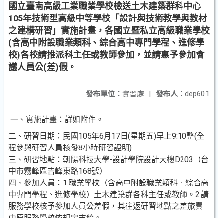
國立臺南高級工業職業學校檢送土木建築群科中心
105年技術型高級中等學校「設計與技術教學與教材
之建構研習」實施計畫，各國立暨私立高級職業學校
(含高中附設職業類科、綜合高中專門學程、進修學
校)各校請推派科主任或教師參加，並請惠予參加會
議人員公(差)假。
發布單位：
實習處
|
發布人：
dep601
一、實施計畫：詳如附件。
二、研習日期：民國105年6月17日(星期五)早上9:10整(全
程參與研習人員核發8小時研習證明)
三、研習地點：朝陽科技大學-設計學院設計大樓D203（台
中市霧峰區吉峰東路168號）
四、參加人員：1.職業學校（含高中附設職業類科、綜合高
中專門學程、進修學校）土木建築群各科主任或教師。2.請
服務學校核予參加人員公差假，其往返研習地點之差旅費
由原服務學校依規定支給。