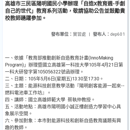
高雄市三民區陽明國民小學辦理「自造X教育週-手創
自己的世代」教育系列活動，敬請協助公告並鼓勵貴
校教師踴躍參加。
發布單位：
實習處
|
發布人：
dep601
一、依據「教育部推動創新自造教育計畫(InnoMaking
Program)」辦理暨國立高雄第一科技大學105年4月21日第
一科大研發字第105056322號函辦理。
二、日期：105年5月6日(星期五)13:30至17:30。
三、主題：能源科技創意教學活動『陽明創客能源一起來--
燃料電池車工作坊』。
四、講師：國立高雄師範大學 蔡執仲教授。
五、活動地點：高雄市陽明國小誠正樓創造力學習中心具
象展示空間。
六、參加對象：本市對能源科技和創新自造教育議題有興
趣的教師。