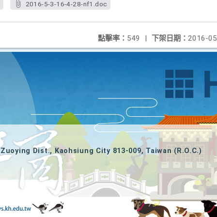
f
2016-5-3-16-4-28-nf1.doc
點擊率：
549
|
下架日期：
2016-05
Zuoying Dist., Kaohsiung City 813-009, Taiwan (R.O.C.)