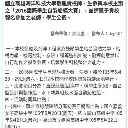
國立高雄海洋科技大學敬邀貴校師、生參與本校主辦
之「2016國際學生自製船模大賽」，並請惠予貴校
報名參加之老師、學生公假。
發布單位：
實習處
|
發布人：
dep601
一、本校造船及海洋工程系為鼓勵學生結合流體力學、結
構力學、機電控制、系統工程等造船知識，發揮創意並以
自行創作之模型參賽，培養學生科技整合之能力。
二、「2016國際學生自製船模大賽」決賽，將於105年5月
28、29日(週六、日)假本校楠梓校區體育館游泳池舉行。
三、比賽項目分為：直線競速組(高中、職學生參加)、整合
型設計與製作組、水下載具組及水面自動船舶組。
四、活動時間與地點：
(一)高中、職之直線競速組分區初賽日期與地點：國立嘉義
女子高級中學105年5月20日(週五)、國立岡山高級中學105
年5月21日(週六)、臺北市立建國高級中學105年5月22日
(週日)。