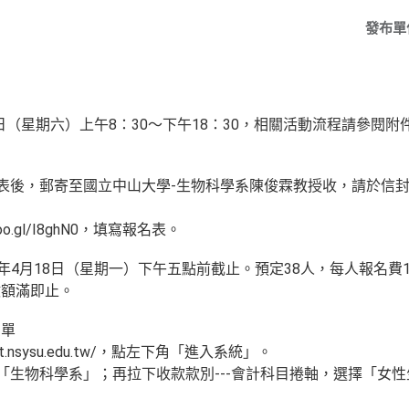
發布單
3日（星期六）上午8：30～下午18：30，相關活動流程請參閱附
名表後，郵寄至國立中山大學-生物科學系陳俊霖教授收，請於信
oo.gl/I8ghN0，填寫報名表。
年4月18日（星期一）下午五點前截止。預定38人，每人報名費1
數額滿即止。
費單
ment.nsysu.edu.tw/，點左下角「進入系統」。
擇「生物科學系」；再拉下收款款別---會計科目捲軸，選擇「女