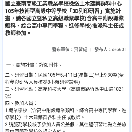
國立臺南高級工業職業學校檢送土木建築群科中心
105年技術型高級中等學校「3D列印研習」實施計
畫，請各國立暨私立高級職業學校(含高中附設職業
類科、綜合高中專門學程、進修學校)推派科主任或
教師參加。
發布單位：
實習處
|
發布人：
dep601
一、實施計畫：詳如附件。
二、研習日期：民國105年5月11日(星期三)早上9:30整(全
程參與研習人員核發8小時研習證明)
三、研習地點：高苑科技大學（高雄市路竹區中山路1821
號）
四、參加人員：
1.職業學校（含高中附設職業類科、綜合高中專門學程、進
修學校）土木建築群各科主任或教師。
2.請服務學校核予參加人員公差假，其往返研習地點之差旅
費由原服務學校依規定支給。