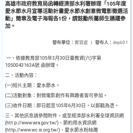
高雄市政府教育局函轉經濟部水利署辦理「105年度
愛水節水月宣導活動計畫愛水節水創意微電影徵選活
動」簡章及電子海報各1份，請鼓勵所屬師生踴躍參
加。
發布單位：
實習處
|
發布人：
dep601
一、依據教育部105年3月30日臺教資(六)字第
1050043163A號 函辦理。
二、活動內容：
(一)短片主題：愛水節水。
(二)活動對象：對微電影創作有興趣者皆可參加。
(三)收件日期：即日起至105年6月30日，以郵戳為憑。
三、其他訊息請參閱附件，或至經濟部水利署全球資訊網
(htt p://www.wra.gov.tw/)、節約用水資訊網
(http://www.wc is.org.tw/)、愛水節水粉絲團