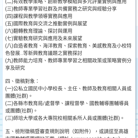
(二)有效教學策略、創新教學模組與多元評量實例與應用
(三)教師專業學習社群及共備實務之研究與經驗分享
(四)課程與教學領導實務與應用
(五)國際教育與交流之推動實例與展望
(六)翻轉教育理論、探討與運用
(七)實驗教育研究與應用及未來展望
(八)自造者教育、海洋教育、探索教育、美感教育及小校特
色發展…等新興教育議題之實務探討
(九)教師能力培育、教師專業學習之相關政策或策略實例分
享及研究
四、徵稿對象：
(一)公私立國民中小學校長、主任、教師及教育相關人員或
團體(社群)。
(二)各縣市教育局/處督學、課程督學、國教輔導團輔導員
或團體(社群)。
(三)師培大學或各大專院校相關系所人員或團體(社群)。
五、檢附徵稿暨審查規則說明（如附件），或請逕至高雄