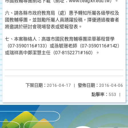
市國教輔導團網站下載（網址：www.ceag.kh.edu.tw）。
六、請各縣市政府教育局（處）惠予轉知所屬各級學校及
國教輔導團，並鼓勵所屬人員踴躍投稿，擇優通過複審者
將邀請於研討會現場發表或壁報發表。
七、本案聯絡人：高雄市國民教育輔導團梁華蓁程督學
（07-3590116#133）或孫毓璟老師（07-3590116#142）
或瑞祥高中鄭潔慧主任（07-8152271#160）。
下架日期：
2016-04-17
|
發佈日期：
2016-04-06
點擊率：
553
|