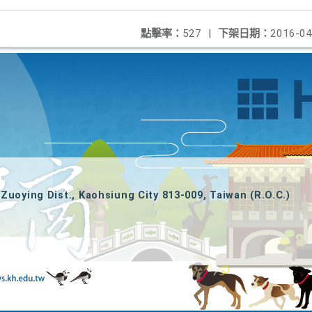
點擊率：
527
|
下架日期：
2016-04
Zuoying Dist., Kaohsiung City 813-009, Taiwan (R.O.C.)