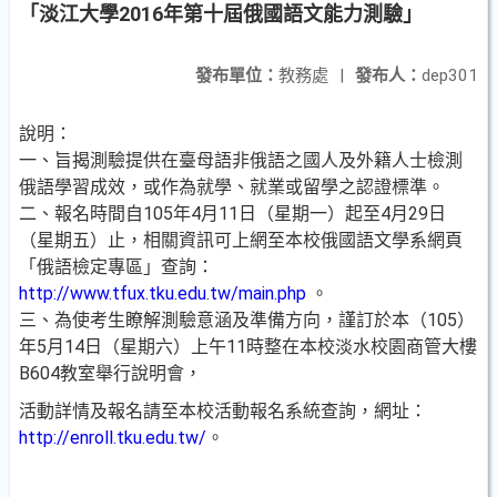
「淡江大學2016年第十屆俄國語文能力測驗」
發布單位：
教務處
|
發布人：
dep301
說明：
一、旨揭測驗提供在臺母語非俄語之國人及外籍人士檢測
俄語學習成效，或作為就學、就業或留學之認證標準。
二、報名時間自105年4月11日（星期一）起至4月29日
（星期五）止，相關資訊可上網至本校俄國語文學系網頁
「俄語檢定專區」查詢：
http://www.tfux.tku.edu.tw/main.php
。
三、為使考生瞭解測驗意涵及準備方向，謹訂於本（105）
年5月14日（星期六）上午11時整在本校淡水校園商管大樓
B604教室舉行說明會，
活動詳情及報名請至本校活動報名系統查詢，網址：
http://enroll.tku.edu.tw/
。