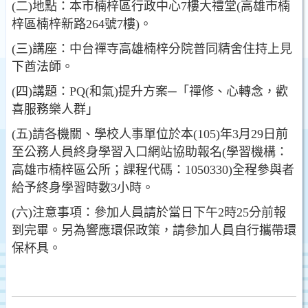
(二)地點：本市楠梓區行政中心7樓大禮堂(高雄市楠
梓區楠梓新路264號7樓)。
(三)講座：中台禪寺高雄楠梓分院普同精舍住持上見
下酋法師。
(四)講題：PQ(和氣)提升方案─「禪修、心轉念，歡
喜服務樂人群」
(五)請各機關、學校人事單位於本(105)年3月29日前
至公務人員終身學習入口網站協助報名(學習機構：
高雄市楠梓區公所；課程代碼：1050330)全程參與者
給予終身學習時數3小時。
(六)注意事項：參加人員請於當日下午2時25分前報
到完畢。另為響應環保政策，請參加人員自行攜帶環
保杯具。