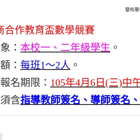
發布單
工商合作教育盃數學競賽
對象：
本校一、二年級學生
。
名額：
每班1～2人
。
表報名期限：
105年4月6日(三)中
表須含
指導教師簽名、導師簽名
f