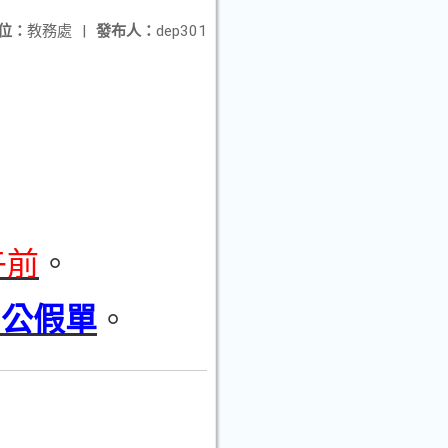
位：
教務處
|
發布人：
dep301
午前
。
、公假單
。