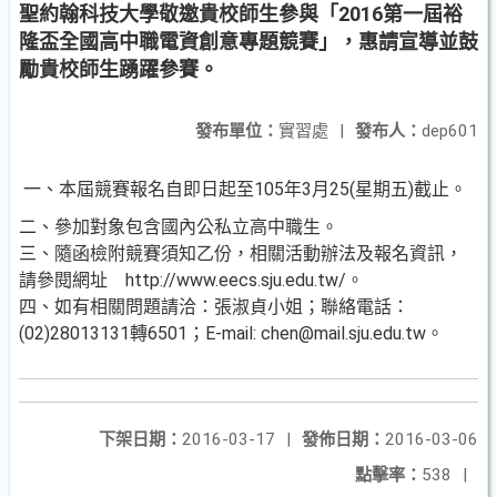
聖約翰科技大學敬邀貴校師生參與「2016第一屆裕
隆盃全國高中職電資創意專題競賽」，惠請宣導並鼓
勵貴校師生踴躍參賽。
發布單位：
實習處
|
發布人：
dep601
一、本屆競賽報名自即日起至105年3月25(星期五)截止。
二、參加對象包含國內公私立高中職生。
三、隨函檢附競賽須知乙份，相關活動辦法及報名資訊，
請參閱網址 http://www.eecs.sju.edu.tw/。
四、如有相關問題請洽：張淑貞小姐；聯絡電話：
(02)28013131轉6501；E-mail: chen@mail.sju.edu.tw。
下架日期：
2016-03-17
|
發佈日期：
2016-03-06
點擊率：
538
|