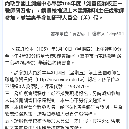
內政部國土測繪中心舉辦105年度「測量儀器校正－
教師研習會」，請貴校推派土木建築群科主任或教師
參加，並請惠予參加研習人員公（差）假。
發布單位：
實習處
|
發布人：
dep601
一、茲訂於本（105）年3月10日（星期四）上午9時10分
至下午4時30分假至善樓8樓會議室（臺中市南屯區黎明路
二段497號8樓）舉辦旨揭研習會。
二、請參加人員於本年3月4日（星期五）前上全國教師在
職進修資訊網（http://inservice.edu.tw）報名，各單位以
不超過3人為原則，課程代號：1937470。
三、為維護會場秩序，恕不接受現場報名；另請轉知參加
人員於開訓當日準時報到，本中心不另行文通知。
四、本研習會全程參與者，給予6小時進修研習證明，另為
響應環保政策，請轉知參加人員自備環保杯。
五、請服務學校核予參加人員公（差）假，其往返研習地
點之差旅費由原服務學校依規定支給。