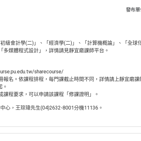
發布單
初級會計學(二)」、「經濟學(二)」、「計算機概論」、「全球
、「多媒體程式設計」，詳情請見靜宜磨課師平台。
se.pu.edu.tw/sharecourse/
註冊報名。依課程排程，每門課截止時間不同，詳情請上靜宜磨課
起。
完成課程要求，可以申請該課程「修課證明」。
王琮瑋先生(04)2632-8001分機11136。