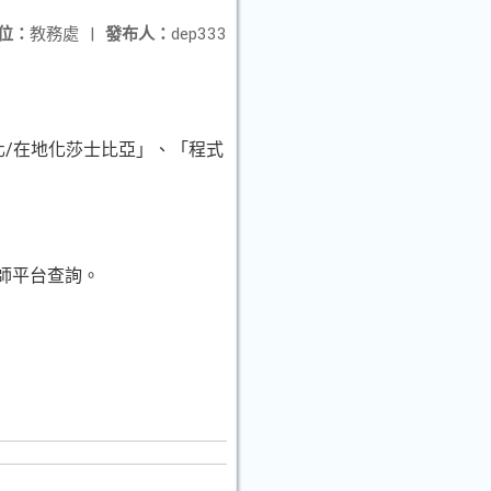
位：
教務處
|
發布人：
dep333
化/在地化莎士比亞」、「程式
師平台查詢。