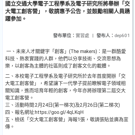
國立交通大學電子工程學系及電子研究所將舉辦「交
大電工創客營」，敬請惠予公告，並鼓勵相關人員踴
躍參加。
發布單位：
實習處
|
發布人：
dep601
一、未來人才關鍵字「創客」(The makers)：是一群酷愛
科技、熱衷實踐的人群，他們以分享技術、交流思想為
樂，以創客為主體的社區則成了創客文化的載體。
二、本校電子工程學系及電子研究所於去年首度開辦「交
大電工創客營」，希望讓下一代學子提前瞭解電子領域相
關知識，進而培育年輕的創客，今年亦將辦理第二屆交大
電工創客營。
三、活動時間:2月24日(第一梯次)及2月26日(第二梯次)
四、報名網址:https://goo.gl/4qLKqH
五、檢送「交大電工創客營」海報1張，敬請張貼並廣為宣
傳。