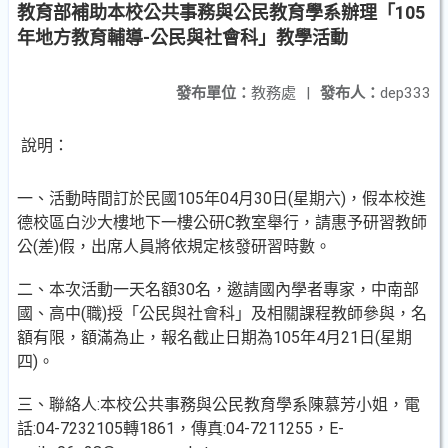
教育部補助本校公共事務與公民教育學系辦理「105
年地方教育輔導-公民與社會科」教學活動
發布單位：
教務處
|
發布人：
dep333
說明：
一、活動時間訂於民國105年04月30日(星期六)，假本校進
德校區白沙大樓地下一樓公研C教室舉行，請惠予研習教師
公(差)假，出席人員將依規定核發研習時數。
二、本次活動一天名額30名，邀請國內學者專家，中南部
國、高中(職)授「公民與社會科」及相關課程教師參與，名
額有限，額滿為止，報名截止日期為105年4月21日(星期
四)。
三、聯絡人:本校公共事務與公民教育學系陳慕芳小姐，電
話:04-7232105轉1861，傳真:04-7211255，E-