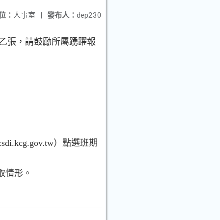
位：
人事室
|
發布人：
dep230
報乙張，請鼓勵所屬踴躍報
cg.gov.tw）點選班期
取情形。