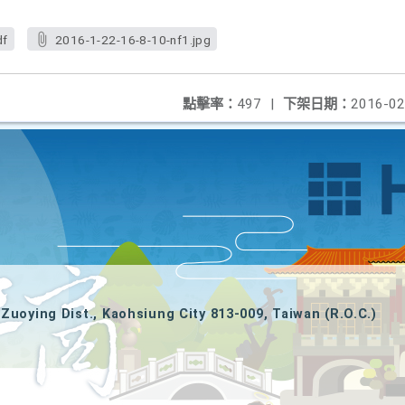
df
2016-1-22-16-8-10-nf1.jpg
點擊率：
497
|
下架日期：
2016-02
Zuoying Dist., Kaohsiung City 813-009, Taiwan (R.O.C.)