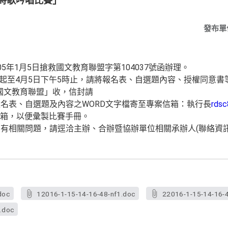
古詩歌吟唱比賽」
發布單
5年1月5日搶救國文教育聯盟字第104037號函辦理。
1日起至4月5日下午5時止，請將報名表、自選題內容、授權同意
救國文教育聯盟」收，信封請
名表、自選題及內容之WORD文字檔寄至專案信箱：執行長
rds
箱，以便彙製比賽手冊。
有相關問題，請逕洽主辦、合辦暨協辦單位相關承辦人(聯絡資訊
doc
12016-1-15-14-16-48-nf1.doc
22016-1-15-14-16-
.doc