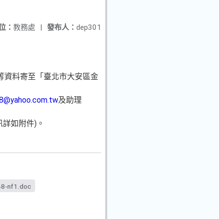
位：
教務處
|
發布人：
dep301
書等資料寄至「臺北市大安區金
c8@yahoo.com.tw
及助理
詳如附件)。
48-nf1.doc