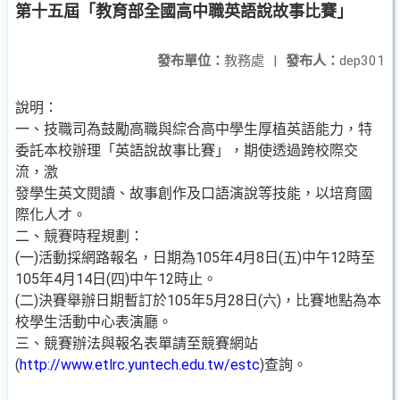
第十五屆「教育部全國高中職英語說故事比賽」
發布單位：
教務處
|
發布人：
dep301
說明：
一、技職司為鼓勵高職與綜合高中學生厚植英語能力，特
委託本校辦理「英語說故事比賽」，期使透過跨校際交
流，激
發學生英文閱讀、故事創作及口語演說等技能，以培育國
際化人才。
二、競賽時程規劃：
(一)活動採網路報名，日期為105年4月8日(五)中午12時至
105年4月14日(四)中午12時止。
(二)決賽舉辦日期暫訂於105年5月28日(六)，比賽地點為本
校學生活動中心表演廳。
三、競賽辦法與報名表單請至競賽網站
(
http://www.etlrc.yuntech.edu.tw/estc
)查詢。