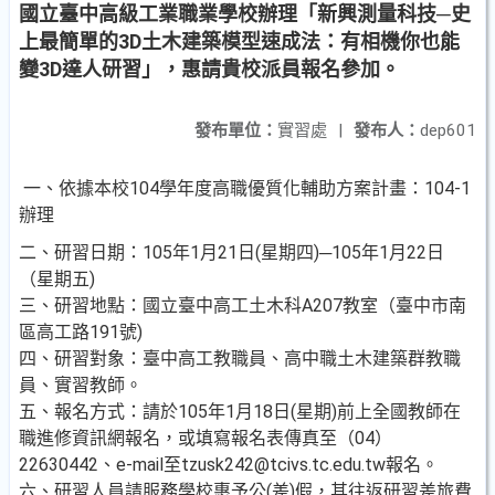
國立臺中高級工業職業學校辦理「新興測量科技─史
上最簡單的3D土木建築模型速成法：有相機你也能
變3D達人研習」，惠請貴校派員報名參加。
發布單位：
實習處
|
發布人：
dep601
一、依據本校104學年度高職優質化輔助方案計畫：104-1
辦理
二、研習日期：105年1月21日(星期四)─105年1月22日
（星期五)
三、研習地點：國立臺中高工土木科A207教室（臺中市南
區高工路191號)
四、研習對象：臺中高工教職員、高中職土木建築群教職
員、實習教師。
五、報名方式：請於105年1月18日(星期)前上全國教師在
職進修資訊網報名，或填寫報名表傳真至（04）
22630442、e-mail至tzusk242@tcivs.tc.edu.tw報名。
六、研習人員請服務學校惠予公(差)假，其往返研習差旅費