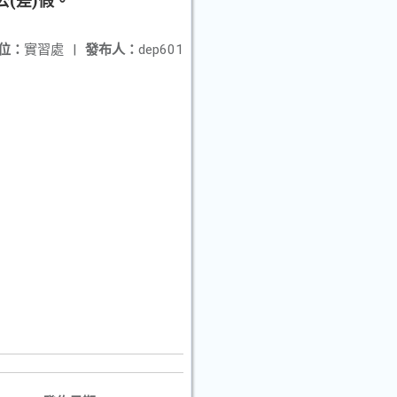
(差)假。
位：
實習處
|
發布人：
dep601