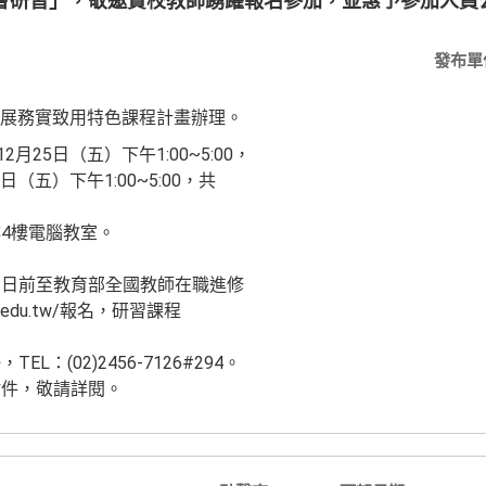
會研習」，敬邀貴校教師踴躍報名參加，並惠予參加人員公
發布單
發展務實致用特色課程計畫辦理。
月25日（五）下午1:00~5:00，
日（五）下午1:00~5:00，共
4樓電腦教室。
兩日前至教育部全國教師在職進修
ice.edu.tw/報名，研習課程
：(02)2456-7126#294。
附件，敬請詳閱。