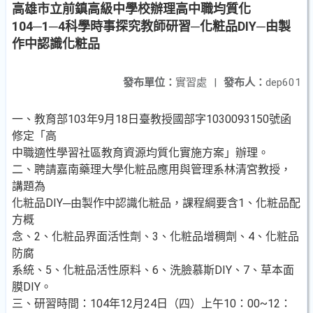
高雄市立前鎮高級中學校辦理高中職均質化
104─1─4科學時事探究教師研習─化粧品DIY─由製
作中認識化粧品
發布單位：
實習處
|
發布人：
dep601
一、教育部103年9月18日臺教授國部字1030093150號函
修定「高
中職適性學習社區教育資源均質化實施方案」辦理。
二、聘請嘉南藥理大學化粧品應用與管理系林清宮教授，
講題為
化粧品DIY─由製作中認識化粧品，課程綱要含1、化粧品配
方概
念、2、化粧品界面活性劑、3、化粧品增稠劑、4、化粧品
防腐
系統、5、化粧品活性原料、6、洗臉慕斯DIY、7、草本面
膜DIY。
三、研習時間：104年12月24日（四）上午10：00~12：