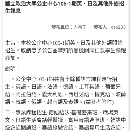
國立政治大學公企中心105-1期英、日及其他外語招
生訊息
發布單位：
人事室
|
發布人：
dep230
主旨：本校公企中心105-1期英、日及其他外語開始
招生。敬請惠予公告並轉知所屬機關同仁及學生踴躍
參加。
說明：
一、公企中心105-1期共有十餘種語言課程進行招
生，英語、日語、法語、德語、土耳其語、葡萄牙
語、阿拉伯語、義大利語、西班牙語、捷克語、波蘭
語、韓語、俄語、越南語及泰語。(請參考附件)
二、專業課程招生:德語語法:基礎密集班、職場英
文、日語生活會話輕鬆讀、實用韓語進階班、韓語中
級會話閱讀班、泰語旅遊會話、泰語實用生活會話、