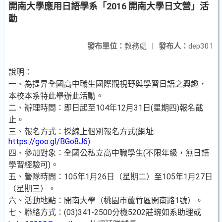
開南大學應用日語學系「2016 開南大學日文營」活
動
發布單位：
教務處
|
發布人：
dep301
說明：
一、為提昇全國高中職生國際觀視野與學習日語之興趣，
本校本系特此舉辦此活動。
二、辦理時間：即日起至104年12月31日(星期四)報名截
止。
三、報名方式：採線上個別報名方式(網址:
https://goo.gl/BGo8J6
)
四、參加對象：全國公私立高中職學生(不限年級，無日語
學習經驗可)。
五、營隊時間：105年1月26日（星期二）至105年1月27日
（星期三）。
六、活動地點：開南大學（桃園市蘆竹區開南路1號）。
七、聯絡方式：(03)341-2500分機5202莊琬如系助理或