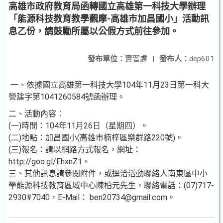
高雄市政府教育局函轉國立高雄第一科技大學辦理
「能源科技教育教學觀摩-高雄市加昌國小」活動訊
息乙份，請鼓勵所屬以公假方式前往參加。
發布單位：
實習處
|
發布人：
dep601
一、依據國立高雄第一科技大學104年11月23日第一科大
營建字第1041260584號函辦理。
二、活動內容：
(一)時間：104年11月26日（星期四）。
(二)地點：加昌國小(高雄市楠梓區樂群路220號)。
(三)報名：請以網路方式報名，網址：
http://goo.gl/EhxnZ1。
三、其他訊息請參閱附件，或逕洽活動聯絡人南東區中小
學能源科技教育區域中心陳柏元先生，聯絡電話：(07)717-
2930#7040，E-Mail： ben20734@gmail.com。