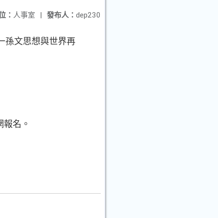
位：
人事室
|
發布人：
dep230
一孫文思想與世界再
網報名。