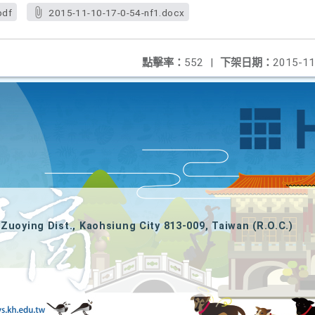
pdf
2015-11-10-17-0-54-nf1.docx
點擊率：
552
|
下架日期：
2015-11
Zuoying Dist., Kaohsiung City 813-009, Taiwan (R.O.C.)