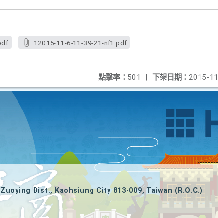
pdf
12015-11-6-11-39-21-nf1.pdf
點擊率：
501
|
下架日期：
2015-11
Zuoying Dist., Kaohsiung City 813-009, Taiwan (R.O.C.)