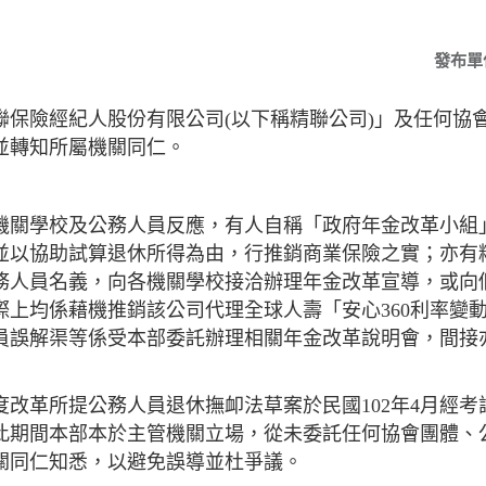
發布單
聯保險經紀人股份有限公司(以下稱精
聯公司)」及任何協
並轉知所屬機關同仁。
機關學校及公務人員反應，有人自稱
「政府年金改革小組
並以協助試算退休所得為由，行推銷商業保
險之實；亦有
務人員名義，向各機關學校接洽辦理年金改革宣導，
或向
際
上均係藉機推銷該公司代理全球人壽「安心360利率變
員誤解渠
等係受本部委託辦理相關年金改革說明會，間接
度改革所提公務人員退休撫卹法草案
於民國102年4月經
此期間本部本於主管機關立場，從未委託任何協會團體、
關同仁知悉，以避免誤導並杜爭議。