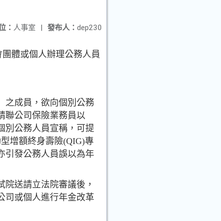
位：
人事室
|
發布人：
dep230
會團體或個人辦理公務人員
」之成員，欲向個別公務
精聯公司保險業務員以
個別公務人員宣稱，可提
動
型增額終身壽險(QIG)專
亦引發公
務人員誤以為年
考試院送請立法院審議後，
公司或個人進行年金改革