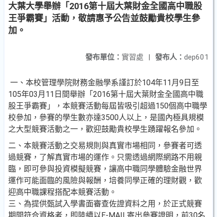
大葉大學舉辦「2016第十屆大葉財金全國高中職股
王爭霸賽」活動，敬請惠予公告並鼓勵貴校學生參
加。
發布單位：
實習處
|
發布人：
dep601
一、本校管理學院財務金融學系謹訂於104年11月9日至
105年03月11日間舉辦「2016第十屆大葉財金全國高中職
股王爭霸賽」，本競賽活動每屆皆吸引超過150個高中職學
校參加，參賽的學生數亦達3500人以上，是國內極具規模
之大型競賽活動之一，歡迎鼓勵貴校學生踴躍報名參加。
二、本競賽活動之交易規則與真實市場相同，參賽者可透
過競賽，了解真實市場的運作。只需透過網際網路不用親
臨，即可參與投資模擬競賽，讓高中職同學體驗金融世界
運作可能面臨的風險與報酬，培養同學正確的理財觀，歡
迎高中職課程搭配本競賽活動。
三、為提供甄試入學書面審查佐證資料之用，於正式競賽
期間符合資格者，即陸續以E-MAIL寄出參賽證明，前30名