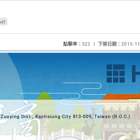
pdf
點擊率：
522
|
下架日期：
2015-11
Zuoying Dist., Kaohsiung City 813-009, Taiwan (R.O.C.)