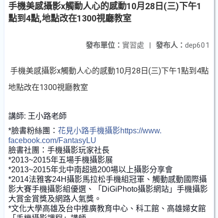
手機美感攝影x觸動人心的感動10月28日(三)下午1
點到4點,地點改在1300視廳教室
發布單位：
實習處
|
發布人：
dep601
手機美感攝影x觸動人心的感動10月28日(三)下午1點到4點
地點改在1300視廳教室
講師: 王小路老師
*臉書粉絲團：
花見小路手機攝影https://www.
facebook.com/FantasyLU
臉書社團：手機攝影玩家社長
*2013~2015年五場手機攝影展
*2013~2015年北中南超過200場以上攝影分享會
*2014法雅客24H攝影馬拉松手機組冠軍、
觸動感動國際攝
影大賽手機攝影組優選、「
DiGiPhoto攝影網站」手機攝影
大賞金賞獎及網路人氣獎。
*文化大學高雄及台中推廣教育中心、科工館、高雄婦女館