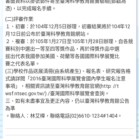
書面資料以掛號郵件寄至臺灣科學教育館實驗組(郵戳為
憑)，以完成報名手續。
(二)評審作業:
１、初審：於104年12月5日辦理，初審結果將於104年12
月12日前公布於臺灣科學教育館網站。
２、複審：於105年1月27日至105年1月28日辦理，自各競
賽科別中選出一等至四等獎作品，再於得獎作品中選
拔出代表我國參加美國、荷蘭等各國國際科學展覽比
賽之代表名單。
(三)學校作品送展清冊(由系統產生)、報名表、研究報告格
式請詳閱「2016臺灣國際科學展覽會國內學生報名注意
事項」，相關資訊請至臺灣科學教育館官網(http: //t
wsf.ntsec.gov.tw/) /臺灣國際科學展覽會查詢。
三、如有未盡事宜及更正內容，仍以臺灣科學教育館公告
為準
。聯絡人：林艾樺，聯絡電話(02)6610-1234#1404。