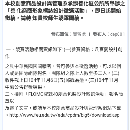
本校創意商品設計與管理系承辦善化區公所所舉辦之
「善 化商圈形象標誌設計徵選活動」，即日起開始
徵稿，請轉 知貴校師生踴躍賜稿。
發布單位：
實習處
|
發布人：
dep601
一、競賽活動相關資訊如下: (一)參賽資格：凡喜愛設計創
作
之具中華民國國國籍者，皆可參與本徵選活動，可以以個
人或是團隊組隊報名，團隊組之隊上人數至多二人。(二)
收件截止日104年11月6日(五)郵戳為憑。(三)104年11月
中旬公告得獎結果。
二、檢附「FLOMO成就40創意包裝設計徵選活動」報名簡
章以
及電子文宣，或請至本校創意商品設計與管理系網站下載
。http://www.feu.edu.tw/edu/cpdm/big5/download.asp