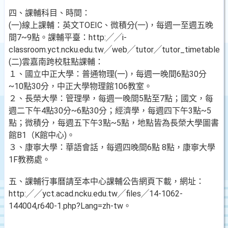
四、課輔科目、時間：
(一)線上課輔：英文TOEIC、微積分(一)，每週一至週五晚
間7~9點。課輔平臺：http:╱╱i-
classroom.yct.ncku.edu.tw╱web╱tutor╱tutor_timetable.p
(二)雲嘉南跨校駐點課輔：
１、國立中正大學：普通物理(一)，每週一晚間6點30分
~10點30分，中正大學物理館106教室。
２、長榮大學：管理學，每週一晚間5點至7點；國文，每
週二下午4點30分~6點30分；經濟學，每週四下午3點~5
點；微積分，每週五下午3點~5點，地點皆為長榮大學圖書
館B1（K館中心)。
３、康寧大學：華語會話，每週四晚間6點 8點，康寧大學
1F教務處。
五、課輔行事曆請至本中心課輔公告網頁下載，網址：
http:╱╱yct.acad.ncku.edu.tw╱files╱14-1062-
144004,r640-1.php?Lang=zh-tw。