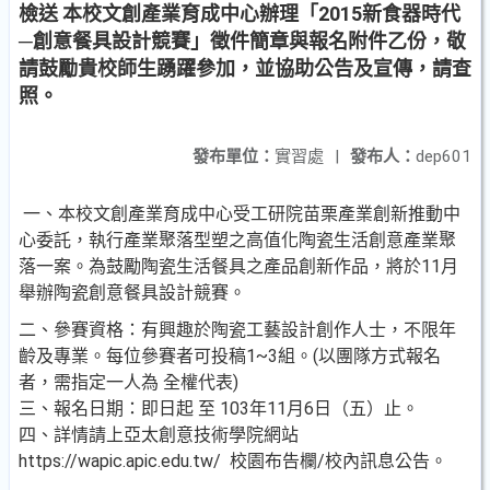
檢送 本校文創產業育成中心辦理「2015新食器時代
─創意餐具設計競賽」徵件簡章與報名附件乙份，敬
請鼓勵貴校師生踴躍參加，並協助公告及宣傳，請查
照。
發布單位：
實習處
|
發布人：
dep601
一、本校文創產業育成中心受工研院苗栗產業創新推動中
心委託，執行產業聚落型塑之高值化陶瓷生活創意產業聚
落一案。為鼓勵陶瓷生活餐具之產品創新作品，將於11月
舉辦陶瓷創意餐具設計競賽。
二、參賽資格：有興趣於陶瓷工藝設計創作人士，不限年
齡及專業。每位參賽者可投稿1~3組。(以團隊方式報名
者，需指定一人為 全權代表)
三、報名日期：即日起 至 103年11月6日（五）止。
四、詳情請上亞太創意技術學院網站
https://wapic.apic.edu.tw/ 校園布告欄/校內訊息公告。