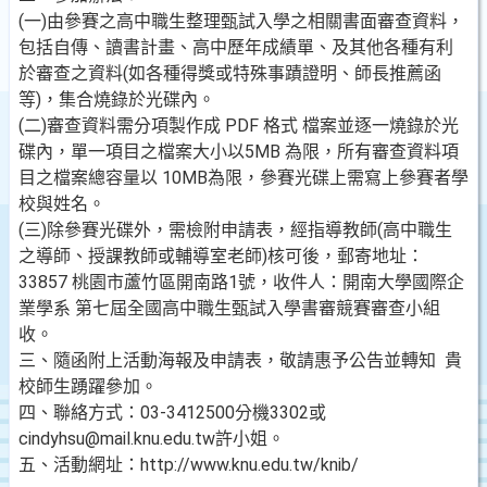
(一)由參賽之高中職生整理甄試入學之相關書面審查資料，
包括自傳、讀書計畫、高中歷年成績單、及其他各種有利
於審查之資料(如各種得獎或特殊事蹟證明、師長推薦函
等)，集合燒錄於光碟內。
(二)審查資料需分項製作成 PDF 格式 檔案並逐一燒錄於光
碟內，單一項目之檔案大小以5MB 為限，所有審查資料項
目之檔案總容量以 10MB為限，參賽光碟上需寫上參賽者學
校與姓名。
(三)除參賽光碟外，需檢附申請表，經指導教師(高中職生
之導師、授課教師或輔導室老師)核可後，郵寄地址：
33857 桃園市蘆竹區開南路1號，收件人：開南大學國際企
業學系 第七屆全國高中職生甄試入學書審競賽審查小組
收。
三、隨函附上活動海報及申請表，敬請惠予公告並轉知 貴
校師生踴躍參加。
四、聯絡方式：03-3412500分機3302或
cindyhsu@mail.knu.edu.tw許小姐。
五、活動網址：http://www.knu.edu.tw/knib/