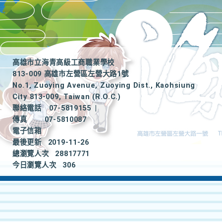
高雄市立海青高級工商職業學校
813-009 高雄市左營區左營大路1號
No.1, Zuoying Avenue, Zuoying Dist., Kaohsiung
City 813-009, Taiwan (R.O.C.)
聯絡電話
07-5819155
|
傳真
07-5810087
電子信箱
最後更新
2019-11-26
總瀏覽人次
28817771
今日瀏覽人次
306