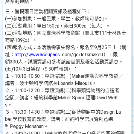
產業的連結。
三、旨揭兩日活動相關資訊及議程如下：
(一)參加對象：一般民眾、學生、教師均可參加。
(二)活動費用：單日150元，兩日300元（每人）。
(三)活動地點：國立臺灣科學教育館（臺北市111士林區士
商路189號）。
(四)報名方式：本活動需事先報名，報名至9月25日止（網
址：
http://www.accupass
.com/go/letsmakeit），限
額300人，詳細資訊可參考該館官網及報名活動頁訊息。
(五)10月3日議程（9:30前報到）：
１、10:10-10:50：專題演講(一)Maker運動與科學教育／
講者：波士頓科學館館長Loannis Miaoulis。
２、11:00-12:20：專題演講(二)科學類博物館的自造者
空間／講者：紐約科學館Maker Space經理David Well
s。
３、13:30-14:30：專題演講(三)從博物館中的Design La
b到學校教育的改變／講者：紐約科學館展覽創意總
監Peggy Monahan。
４、14:30-16:00：Maker教育者擂台－自造者空間的經營