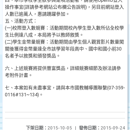
四、本市學校學生欲參與是項活動者，請使用OpenID登入
操作事宜(詳請參考網站公布欄公告說明)，另目前網站登入
人數已逾萬人，惠請踴躍參加。
五、活動方式：
(一)校際登入數競賽：活動期間校內學生登入數所佔全校學
生比例達八成，本局將予以教師敘獎。
(二)學生金幣量競賽：活動期間由學生個人觀賞影片數量闖
關後獲得金幣量達全市該學習年段高中、國中和國小前30
名者予以敘獎和頒發獎品。
六、上述競賽將提供豐富獎品，詳細競賽細節及辦法請參
考附件計畫。
七、本案如有未盡事宜，請與本市國教輔導團聯繫(07-359-
0116#131~134)。
下架日期：
2015-10-05
|
發佈日期：
2015-09-24