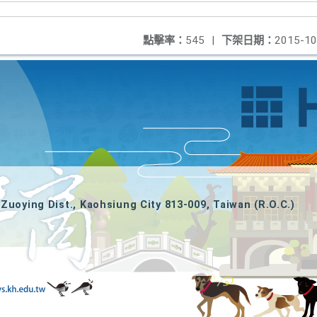
點擊率：
545
|
下架日期：
2015-10
Zuoying Dist., Kaohsiung City 813-009, Taiwan (R.O.C.)