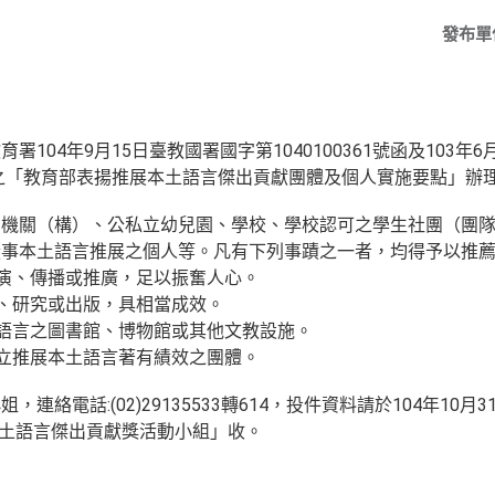
發布單
104年9月15日臺教國署國字第1040100361號函及103年
正發布之「教育部表揚推展本土語言傑出貢獻團體及個人實施要點」辦
：機關（構）、公私立幼兒園、學校、學校認可之學生社團（團
從事本土語言推展之個人等。凡有下列事蹟之一者，均得予以推
展演、傳播或推廣，足以振奮人心。
查、研究或出版，具相當成效。
土語言之圖書館、博物館或其他文教設施。
成立推展本土語言著有績效之團體。
連絡電話:(02)29135533轉614，投件資料請於104年10月
「本土語言傑出貢獻獎活動小組」收。