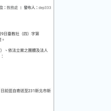
位：
教務處
|
發布人：
dep333
6月9日臺教社（四）字第
理。
隊）、依法立案之團體及法人
薦：
31日前逕自寄送至231新北市新