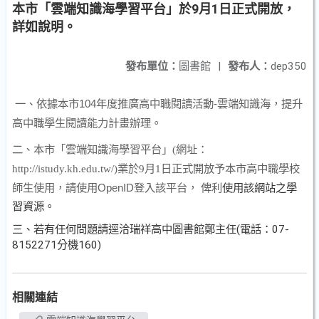
本市「雲端知識海學習平台」於9月1日正式開放，
詳如說明。
發布單位：
圖書館
|
發布人：
dep350
一、依據本市
104
年度推廣高中職閱讀活動
-
雲端知識海，提升
高中職學生閱讀能力
計畫辦理。
二、本市「雲端知識海學習平台」
(
網址：
http://istudy.kh.edu.tw/)
業於
9
月
1
日
正式開放予本市高中職學校
師生使用，請使用
OpenID
登入該平台，
俾利
使用該網站之學
習資源。
三、若有任何問題請逕洽瑞祥高中圖書館鄭主任
(
電話：
07-
8152271
分機
160)
相關連結