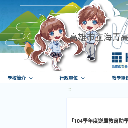
高雄市立海青
學校簡介
行政單位
教學單
:::
「104學年度逆風教育助