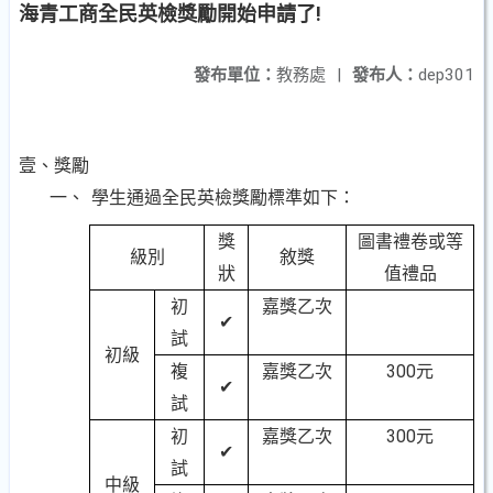
海青工商全民英檢獎勵開始申請了!
發布單位：
教務處
|
發布人：
dep301
壹、
獎勵
一、
學生通過全民英檢獎勵標準如下：
獎
圖書禮卷或等
級別
敘獎
狀
值禮品
初
嘉獎乙次
✔
試
初級
複
嘉獎乙次
300元
✔
試
初
嘉獎乙次
300元
✔
試
中級