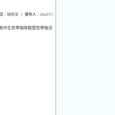
位：
輔導室
|
發布人：
dep251
-高中生哲學咖啡館暨哲學咖活