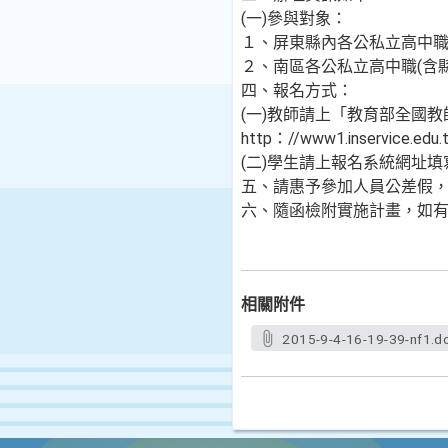
(一)參與對象：
１、屏東縣內各公私立高中職
２、南區各公私立高中職(含
四、報名方式：
(一)教師請上「教育部全國教
http：//www1.inservice.edu.
(二)學生請上報名系統網址填寫(
五、請惠予參加人員公差假
六、隨函檢附實施計畫，如有疑
相關附件
2015-9-4-16-19-39-nf1.d