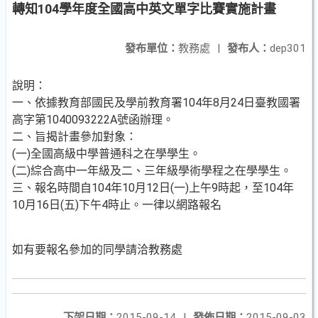
轉知104學年度全國高中英文單字比賽實施計畫
發布單位：
教務處
|
發布人：
dep301
說明：
一、依據教育部國民及學前教育署104年8月24日臺教國署
高字第1040093222A號函辦理。
二、旨揭計畫參加對象：
(一)全國高級中學普通科之在學學生。
(二)綜合高中一年級及二、三年級學術學程之在學學生。
三、報名時間自104年10月12日(一)上午9時起，至104年
10月16日(五)下午4時止。一律以網路報名
如有要報名參加的同學請洽教務處
下架日期：
2015-09-14
|
發佈日期：
2015-09-03