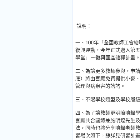
說明：
一、100年「全國教師工會
復興運動，今年正式邁入第五
學堂」－復興國產雜糧計畫
二、為讓更多教師參與，申請
底）將由喜願免費提供小麥
管理與病蟲害的諮詢。
三、不限學校類型及學校層
四、為了讓教師更明瞭咱糧
喜願共合國總兼施明煌先生
法，同時也將分享咱糧老師
習場次如下，餘詳見研習計