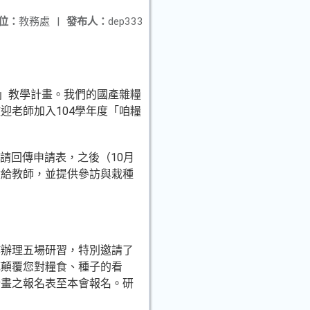
位：
教務處
|
發布人：
dep333
學」教學計畫。我們的國產雜糧
迎老師加入104學年度「咱糧
師請回傳申請表，之後（10月
盒給教師，並提供參訪與栽種
作辦理五場研習，特別邀請了
底顛覆您對糧食、種子的看
計畫之報名表至本會報名。研