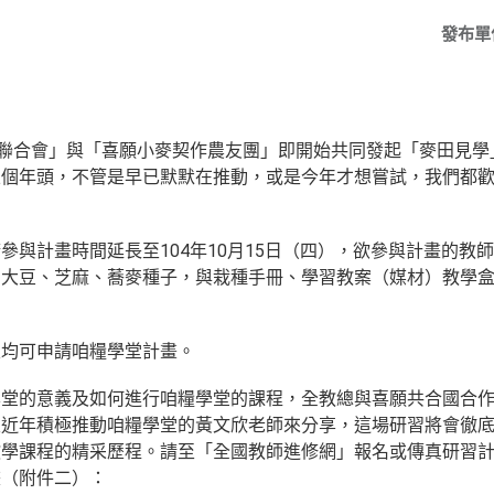
發布單
總聯合會」與「喜願小麥契作農友團」即開始共同發起「麥田見
個年頭，不管是早已默默在推動，或是今年才想嘗試，我們都歡
。
參與計畫時間延長至104年10月15日（四），欲參與計畫的教
、大豆、芝麻、蕎麥種子，與栽種手冊、學習教案（媒材）教學
級均可申請咱糧學堂計畫。
學堂的意義及如何進行咱糧學堂的課程，全教總與喜願共合國合
及近年積極推動咱糧學堂的黃文欣老師來分享，這場研習將會徹
教學課程的精采歷程。請至「全國教師進修網」報名或傳真研習
畫（附件二）：