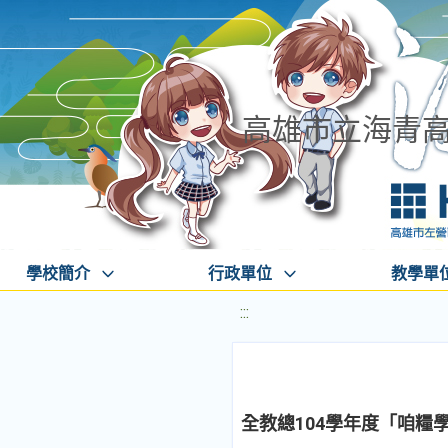
高雄市立海青
學校簡介
行政單位
教學單
:::
全教總104學年度「咱糧