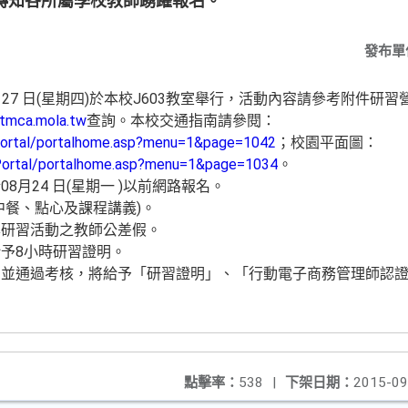
轉知各所屬學校教師踴躍報名。
發布單
月27 日(星期四)於本校J603教室舉行，活動內容請參考附件研習
/tmca.mola.tw
查詢。本校交通指南請參閱：
/portal/portalhome.asp?menu=1&page=1042
；校園平面圖：
/Portal/portalhome.asp?menu=1&page=1034
。
月24 日(星期一 )以前網路報名。
中餐、點心及課程講義)。
本研習活動之教師公差假。
予8小時研習證明。
，並通過考核，將給予「研習證明」、「行動電子商務管理師認
點擊率：
538
|
下架日期：
2015-09