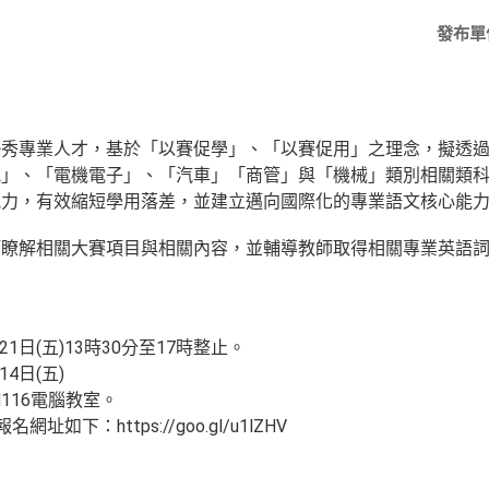
發布單
優秀專業人才，基於「以賽促學」、「以賽促用」之理念，擬透
訊」、「電機電子」、「汽車」「商管」與「機械」類別相關類
能力，有效縮短學用落差，並建立邁向國際化的專業語文核心能
師瞭解相關大賽項目與相關內容，並輔導教師取得相關專業英語
：
21日(五)13時30分至17時整止。
4日(五)
116電腦教室。
如下：https://goo.gl/u1lZHV