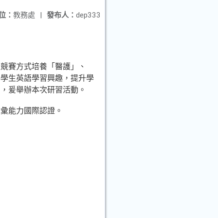
位：
教務處
|
發布人：
dep333
過競賽方式培養「醫護」、
科學生英語學習興趣，提升學
力，爰舉辦本次研習活動。
詞彙能力國際認證。