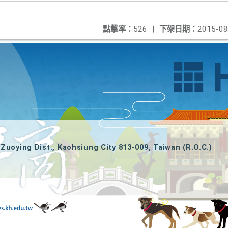
點擊率：
526
|
下架日期：
2015-08
Zuoying Dist., Kaohsiung City 813-009, Taiwan (R.O.C.)