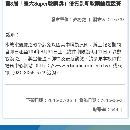
第8屆「臺大Super教案獎」優質創新教案甄選競賽
發布單位：
教務處
|
發布人：
dep333
說明：
本教案競賽之教學對象以國高中職為原則，線上報名期間
自即日起至104年8月31日止（繳件期限為9月11日，以郵
戳為憑），獎金優渥。詳情及最新動態，請參見本校師資
培育中心網站（http：//www.education.ntu.edu.tw）或來
電（02）3366-5719洽詢。
下架日期：
2015-07-05
|
發佈日期：
2015-06-24
點擊率：
544
|